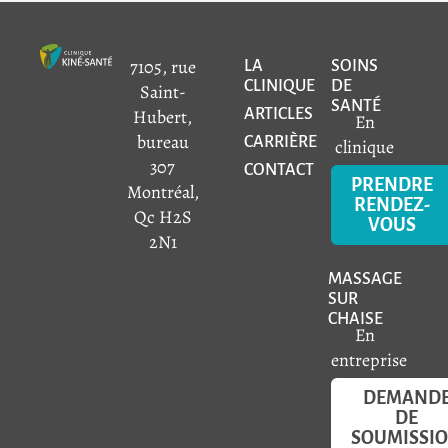
7105, rue
LA
SOINS
CLINIQUE
DE
Saint-
SANTÉ
Hubert,
ARTICLES
En
bureau
CARRIÈRE
clinique
307
CONTACT
PRENDRE
Montréal,
RENDEZ-
Qc H2S
VOUS
2N1
MASSAGE
SUR
CHAISE
En
entreprise
DEMAND
DE
SOUMISSI