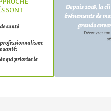
APPROCHE
Depuis 2018, la c
ÉS SONT
événements de mass
grande enver
 de santé
Découvrez tous
of
e professionnalisme
de santé;
 qui priorise le