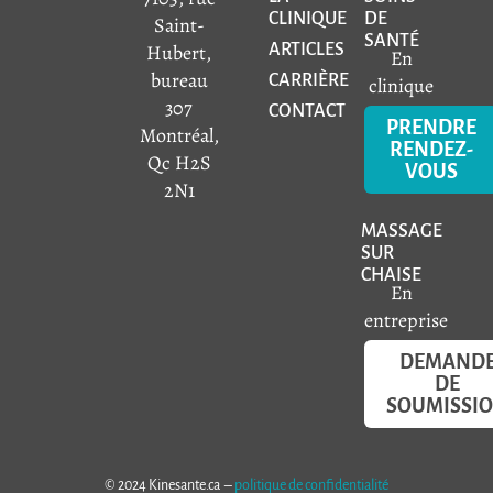
CLINIQUE
DE
Saint-
SANTÉ
Hubert,
ARTICLES
En
bureau
CARRIÈRE
clinique
307
CONTACT
PRENDRE
Montréal,
RENDEZ-
Qc H2S
VOUS
2N1
MASSAGE
SUR
CHAISE
En
entreprise
DEMAND
DE
SOUMISSI
© 2024 Kinesante.ca –
politique de confidentialité